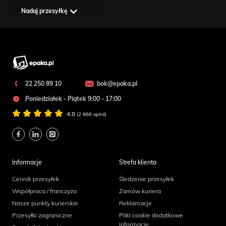
Nadaj przesyłkę
22 250 89 10
bok@epaka.pl
Poniedziałek - Piątek 9:00 - 17:00
4.8
(2 866 opinii)
Informacje
Strefa klienta
Cennik przesyłek
Śledzenie przesyłek
Współpraca / franczyza
Zamów kuriera
Nasze punkty kurierskie
Reklamacje
Przesyłki zagraniczne
Pliki cookie dodatkowe
informacje