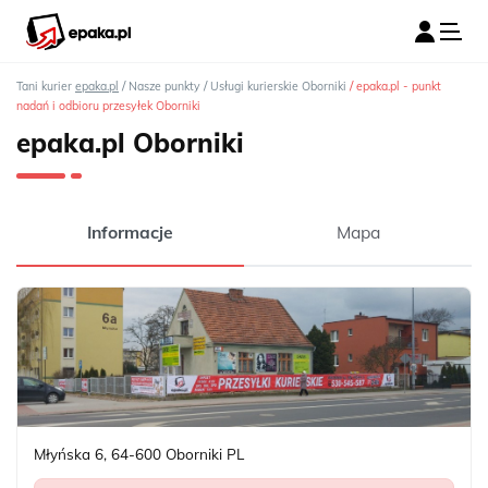
/
/
/
Tani kurier
epaka.pl
Nasze punkty
Usługi kurierskie Oborniki
epaka.pl - punkt
nadań i odbioru przesyłek Oborniki
epaka.pl Oborniki
Informacje
Mapa
Młyńska 6
,
64-600
Oborniki
PL